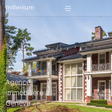
EXCELLENT
4.8
Agence
immobilière à
Genève