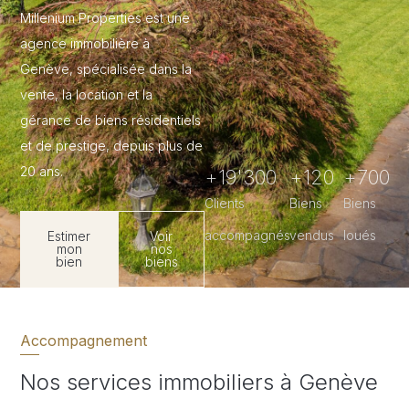
Millenium Properties est une
agence immobilière à
Genève, spécialisée dans la
vente, la location et la
gérance de biens résidentiels
et de prestige, depuis plus de
20 ans.
+
19'300
+
120
+
700
Clients
Biens
Biens
accompagnés
vendus
loués
Estimer
Voir
mon
nos
bien
biens
Accompagnement
Nos services immobiliers à Genève