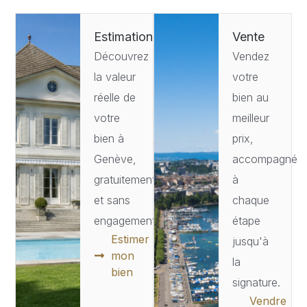
Estimation
Vente
Découvrez
Vendez
la valeur
votre
réelle de
bien au
votre
meilleur
bien à
prix,
Genève,
accompagné
gratuitement
à
et sans
chaque
engagement.
étape
Estimer
jusqu'à
mon
la
bien
signature.
Vendre