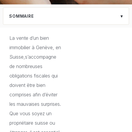
SOMMAIRE
▾
Qu’est-ce que l’impôt sur les gains immobiliers à
Genève ?
La vente d’un bien
Taxe foncière et droits de mutation à Genève
Exonérations fiscales possibles lors de la vente d’un
immobilier à Genève, en
bien i…
Vendre un bien immobilier à Genève en tant que non-
Suisse,s’accompagne
résident
de nombreuses
Comment déclarer la vente de votre bien immobilier à
Genève
obligations fiscales qui
doivent être bien
comprises afin d’éviter
les mauvaises surprises.
Que vous soyez un
propriétaire suisse ou