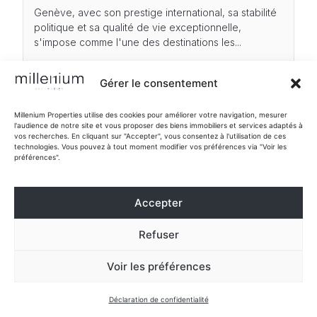
Genève, avec son prestige international, sa stabilité
politique et sa qualité de vie exceptionnelle,
s'impose comme l'une des destinations les...
Gérer le consentement
Millenium Properties utilise des cookies pour améliorer votre navigation, mesurer
l'audience de notre site et vous proposer des biens immobiliers et services adaptés à
vos recherches. En cliquant sur "Accepter", vous consentez à l'utilisation de ces
technologies. Vous pouvez à tout moment modifier vos préférences via "Voir les
préférences".
Échangez avec
Besoin d'un
notre équipe
Accepter
conseil en
Refuser
Prénom
immobilier ?
Voir les préférences
Nous contacter
Estimer mon bien
Déclaration de confidentialité
Nom