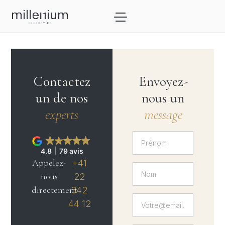
Contactez
Envoyez-
un de nos
nous un
experts
message
4.8
79 avis
Appelez-
+41
nous
22
directement
342
44 12