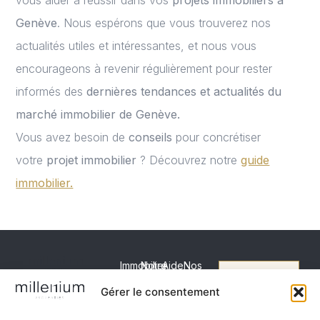
vous aider à réussir dans vos
projets immobiliers à
Genève
. Nous espérons que vous trouverez nos
actualités utiles et intéressantes, et nous vous
encourageons à revenir régulièrement pour rester
informés des
dernières tendances et actualités du
marché immobilier de Genève.
Vous avez besoin de
conseils
pour concrétiser
votre
projet immobilier
? Découvrez notre
guide
immobilier.
Immobilier
Notre
Aide
Nos
agence
secteurs
Vendre
Estimation
Boulevard du
Estimation
Millenium
Rive
Gérer le consentement
gratuite
théâtre 5
Acheter
Properties
droite
Nous contacter -
Prix
1204 Genève