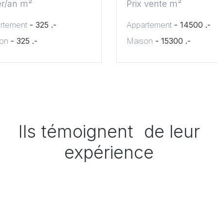
er/an m²
Prix vente m²
rtement
- 325 .-
Appartement
- 14500 .-
on
- 325 .-
Maison
- 15300 .-
Ils témoignent de leur
expérience