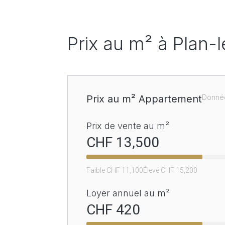
Prix au m² à
Plan-
Prix au m² Appartement
Donné
Prix de vente au m²
CHF 
13,500
Faible CHF 
11,100
Élevé CHF 
15,200
Loyer annuel au m²
CHF 
420