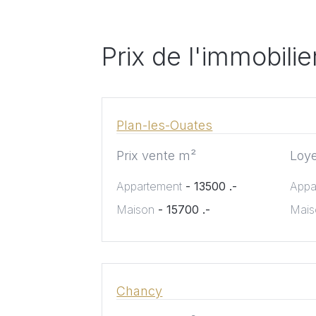
Prix de l'immobil
Plan-les-Ouates
Prix vente m²
Loy
Appartement
- 13500 .-
Appa
Maison
- 15700 .-
Mais
Chancy