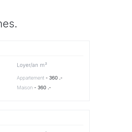
nes.
Loyer/an m²
Appartement
- 360 .-
Maison
- 360 .-