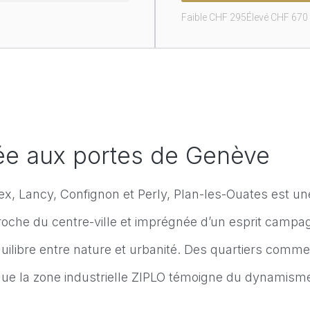
Faible CHF 
295
Élevé CHF 
670
e aux portes de Genève
nex, Lancy, Confignon et Perly, Plan-les-Ouates est 
 proche du centre-ville et imprégnée d’un esprit campagn
uilibre entre nature et urbanité. Des quartiers com
is que la zone industrielle ZIPLO témoigne du dynam