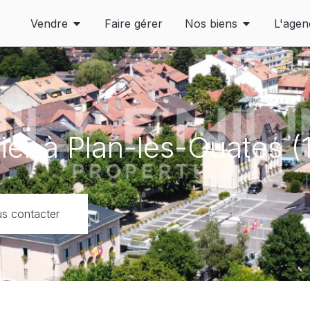
Vendre
Faire gérer
Nos biens
L'agen
lier à Plan-les-Ouates (
s contacter