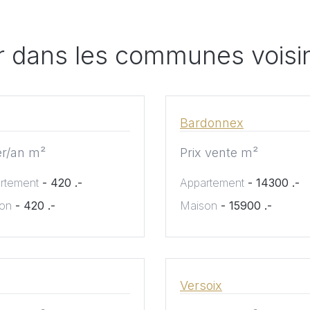
ier dans les communes voisi
Bardonnex
er/an m²
Prix vente m²
rtement
- 420 .-
Appartement
- 14300 .-
on
- 420 .-
Maison
- 15900 .-
Versoix