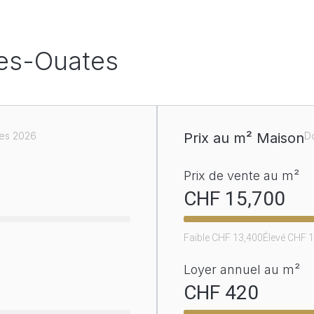
les-Ouates
es 2026
Prix au m² Maison
D
Prix de vente au m²
CHF 
15,700
Faible CHF 
13,400
Élevé CHF 
1
Loyer annuel au m²
CHF 
420