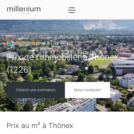
4.8
79 avis
Prix de l’immobilier à Thônex
(1226)
Obtenir une estimation
Nous contacter
Prix au m² à
Thônex