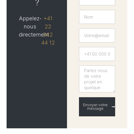
?
Appelez-
+41
nous
22
directement
342
44 12
Envoyer votre
message